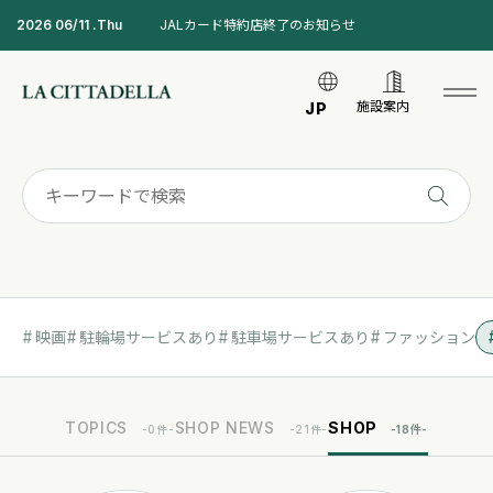
2026 06/11 .Thu
JALカード特約店終了のお知らせ
施設案内
JP
映画
駐輪場サービスあり
駐車場サービスあり
ファッション
TOPICS
SHOP NEWS
SHOP
-
0
件-
-
21
件-
-
18
件-