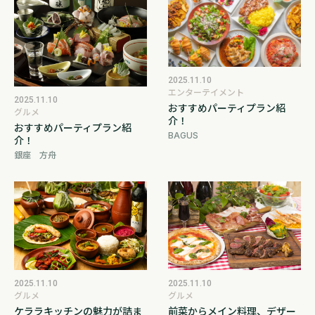
2025.11.10
エンターテイメント
2025.11.10
おすすめパーティプラン紹
グルメ
介！
おすすめパーティプラン紹
BAGUS
介！
銀座 方舟
2025.11.10
2025.11.10
グルメ
グルメ
前菜からメイン料理、デザー
ケララキッチンの魅力が詰ま