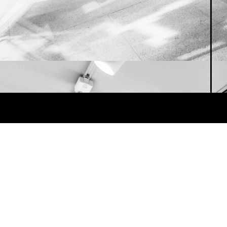
Dive = チッタの深部へ、“潜る”
Next ＝ 未来への期待感
Action ＝ 挑戦し続ける