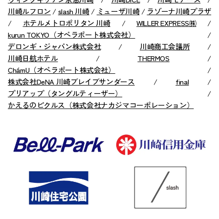
川崎ルフロン
/
slash 川崎
/
ミューザ川崎
/
ラゾーナ川崎プラザ
/
ホテルメトロポリタン 川崎
/
WILLER EXPRESS㈱
/
kurun TOKYO（オペラポート株式会社）
/
デロンギ・ジャパン株式会社
/
川崎商工会議所
/
川崎日航ホテル
/
THERMOS
/
ChámU（オペラポート株式会社）
/
株式会社DeNA 川崎ブレイブサンダース
/
final
/
プリアップ（タングルティーザー）
/
かえるのピクルス（株式会社ナカジマコーポレーション）