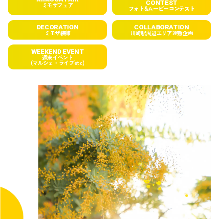
CONTEST
ミモザフェア
フォト&ムービーコンテスト
DECORATION
COLLABORATION
ミモザ装飾
川崎駅周辺エリア連動企画
WEEKEND EVENT
週末イベント
(マルシェ・ライブetc)