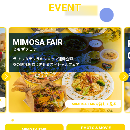
EVENT
MIMOSA FAIR
ミモザフェア
フ
ラ チッタデッラのショップ連動企画。
春の訪れを感じさせるスぺシャルフェア
見
を詳しく見る
MIMOSA FAIR
PHOTO & MOVIE
MIMOSA FAIR