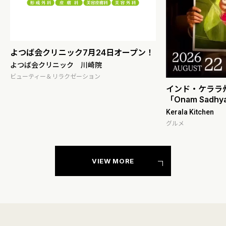
4日オープン！
【
介
サ
グ
インド・ケララ州のお花のお祭り
「Onam Sadhya」開催！
Kerala Kitchen
グルメ
VIEW MORE