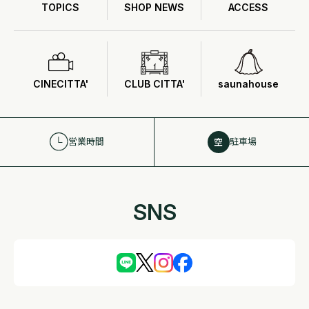
TOPICS
SHOP NEWS
ACCESS
CINECITTA'
CLUB CITTA'
saunahouse
営業時間
駐車場
空
SNS