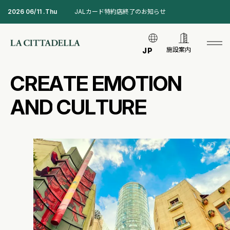
2026 06/11 .Thu
JALカード特約店終了のお知らせ
施設案内
JP
C
R
E
A
T
E
E
M
O
T
I
O
N
A
N
D
C
U
L
T
U
R
E