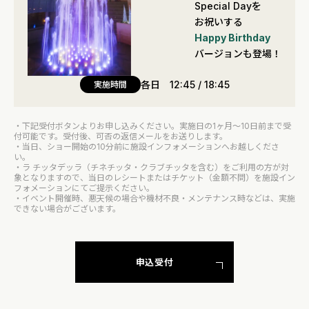
Special Dayを
お祝いする
Happy Birthday
バージョンも登場！
各日 12:45 / 18:45
実施時間
・下記受付ボタンよりお申し込みください。実施日の1ヶ月～10日前まで受
付可能です。受付後、可否の返信メールをお送りします。
・当日、ショー開始の10分前に施設インフォメーションへお越しくださ
い。
・ラ チッタデッラ（チネチッタ・クラブチッタを含む）をご利用の方が対
象となりますので、当日のレシートまたはチケット（金額不問）を施設イン
フォメーションにてご提示ください。
・イベント開催時、悪天候の場合や機材不良・メンテナンス時などは、実施
できない場合がございます。
申込受付