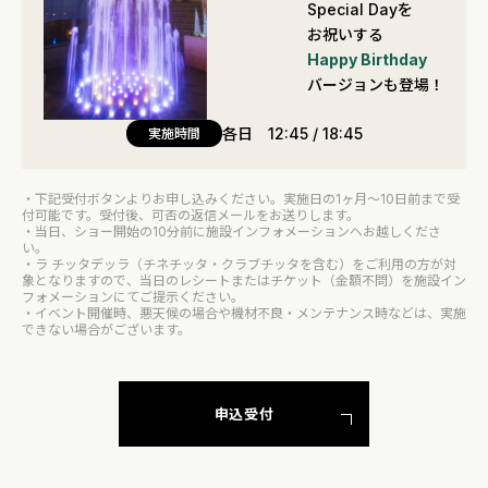
Special Dayを
お祝いする
Happy Birthday
バージョンも登場！
各日 12:45 / 18:45
実施時間
・下記受付ボタンよりお申し込みください。実施日の1ヶ月～10日前まで受
付可能です。受付後、可否の返信メールをお送りします。
・当日、ショー開始の10分前に施設インフォメーションへお越しくださ
い。
・ラ チッタデッラ（チネチッタ・クラブチッタを含む）をご利用の方が対
象となりますので、当日のレシートまたはチケット（金額不問）を施設イン
フォメーションにてご提示ください。
・イベント開催時、悪天候の場合や機材不良・メンテナンス時などは、実施
できない場合がございます。
申込受付