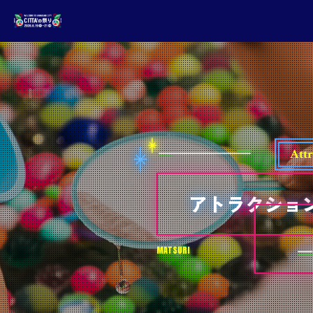
Attr
アトラクショ
MATSURI