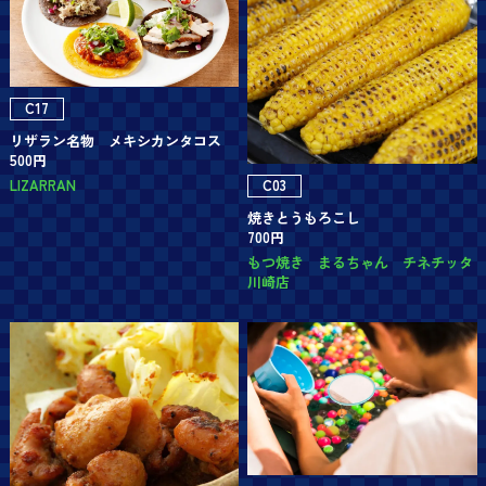
C17
リザラン名物 メキシカンタコス
500円
C03
LIZARRAN
焼きとうもろこし
700円
もつ焼き まるちゃん チネチッタ
川崎店