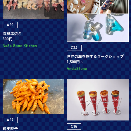
A29
海鮮串焼き
800円
NaSa Good Kitchen
C34
世界の海を旅するワークショップ
1,500円～
AnelaStone
A27
C16
鶏皮餃子