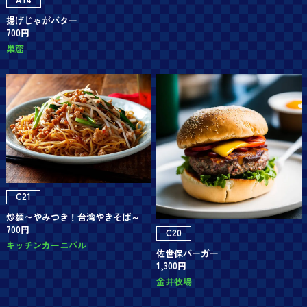
揚げじゃがバター
700円
巣窟
C21
炒麺〜やみつき！台湾やきそば～
700円
C20
キッチンカーニバル
佐世保バーガー
1,300円
金井牧場