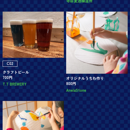
寺田麦酒醸造所
C02
クラフトビール
700円
オリジナルうちわ作り
800円
T.T BREWERY
AnelaStone