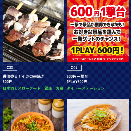
C33
C07
醤油香る！イカの串焼き
600円一撃台
600円
1PLAY600円
日本酒とスローフード 銀座 方舟
タイトーステーション