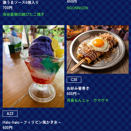
450円
激うまソース6個入り
700円
NGONNGON
池谷直樹の跳びたこ焼き
C30
お好み箸巻き
600円～
月島もんじゃ ウマウマ
A22
Halo-halo～フィリピン風かき氷～
600円