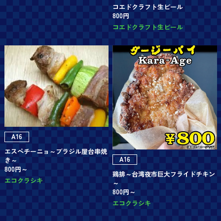
コエドクラフト生ビール
800円
コエドクラフト生ビール
A16
エスペチーニョ～ブラジル屋台串焼
A16
き～
800円～
鶏排～台湾夜市巨大フライドチキン
エコクラシキ
～
800円～
エコクラシキ