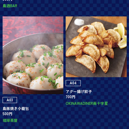
島酒BAR
A04
アグー揚げ餃子
700円
A03
OKINAWADINER南十字星
島豚焼き小籠包
500円
琉球茶屋