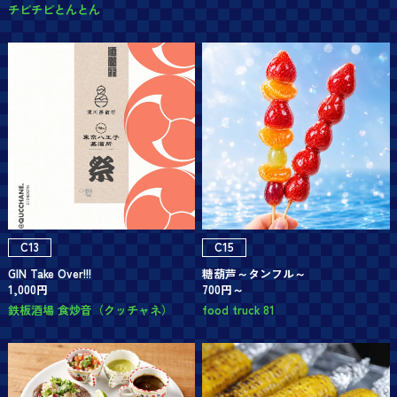
チビチビとんとん
C13
C15
GIN Take Over!!!
糖葫芦～タンフル～
1,000円
700円～
鉄板酒場 食炒音（クッチャネ）
food truck 81