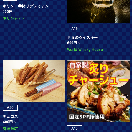
キリン一番搾りプレミアム
700円
キリンシティ
A19
世界のウイスキー
600円～
World Whisky House
A20
チュロス
400円～
A15
斉藤商店