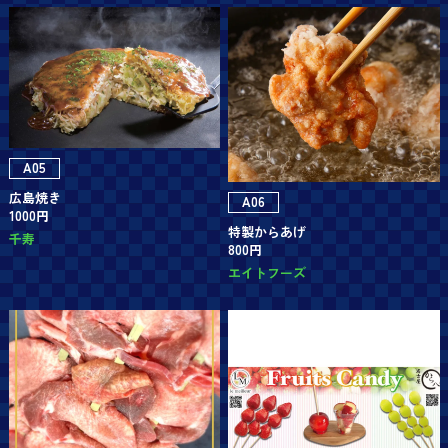
A05
広島焼き
A06
1000円
特製からあげ
千寿
800円
エイトフーズ