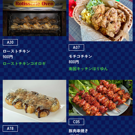
A30
A07
ローストチキン
モチコチキン
900円
800円
ローストチキンコオロギ
南国キッチンはりゆん
C05
A18
豚肉串焼き