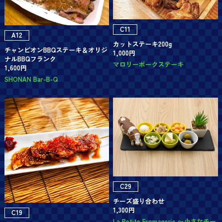
C11
A12
カットステーキ200g
チャンピオンBBQステーキ＆オリジ
1,000円
ナルBBQフランク
マロリーポークステーキ
1,600円
SHONAN Bar-B-Q
C29
チーズ盛り合わせ
1,300円
C19
La Petite Fromagerie 〜小さなチー