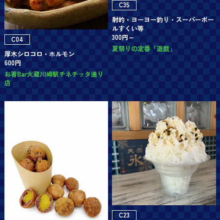
C35
射的・ヨーヨー釣り・スーパーボー
ルすくい等
300円～
C04
夏祭りの定番「遊戯」
厚木シロコロ・ホルモン
600円
お箸Bar火蔵川崎駅チネチッタ通り
店
C23