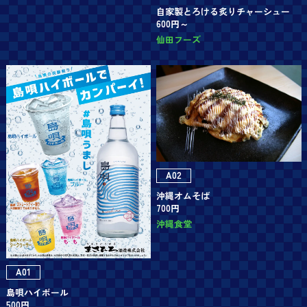
自家製とろける炙りチャーシュー
600円～
仙田フーズ
A02
沖縄オムそば
700円
沖縄食堂
A01
島唄ハイボール
500円