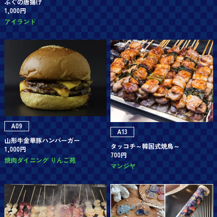
ふぐの唐揚げ
1,000円
アイランド
A09
A13
山形牛金華豚ハンバーガー
タッコチ～韓国式焼鳥～
1,000円
700円
焼肉ダイニング りんご苑
マンジヤ