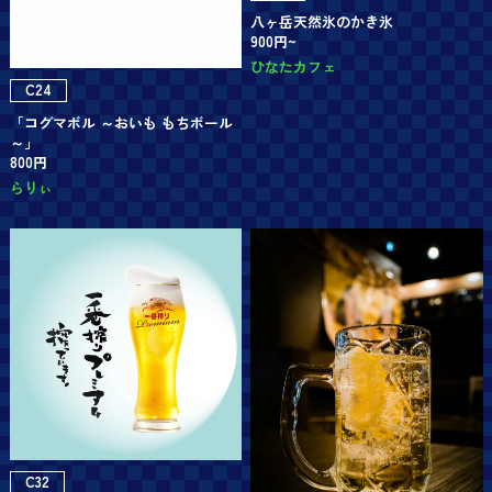
八ヶ岳天然氷のかき氷
900円~
ひなたカフェ
C24
「コグマボル ～おいも もちボール
～」
800円
らりぃ
C32