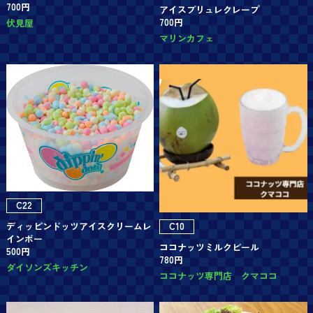
700円
アイスブリュレクレープ
700円
伏見屋
マリンカフェ
C22
C10
ディッピンドッツアイスクリームレ
インボー
ココナッツミルクビール
500円
780円
ダイソンズキッチン
ココナッツ専門店 クマココ