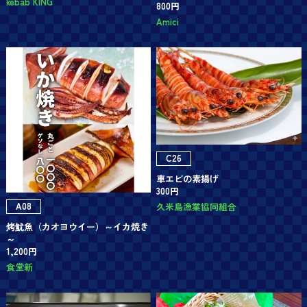
kebab KING
800円
Amici
C26
車エビの素揚げ
300円
A08
久米島漁業協同組合
烤魷魚（カオヨウイー）～イカ焼き
～
1,200円
食堂新