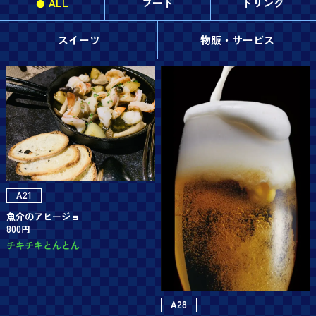
ALL
フード
ドリンク
スイーツ
物販・サービス
A21
魚介のアヒージョ
800円
チキチキとんとん
A28