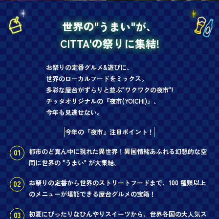
世界の"うまい"が、
CITTA'の祭りに集結!
お祭りの定番グルメ&遊びに、
世界のローカルフードをミックス。
多彩な屋台がずらりと並ぶ"ワクワクの夜市"!
チッタオリジナルの『夜市(YOICHI)』、
今年も見逃せない。
今年の『夜市』注目ポイント！
都市のど真ん中に現れた異世界！異国情緒あふれる幻想的な空
間に世界の "うまい" が大集結。
お祭りの定番から世界のストリートフードまで、100 種類以上
のメニューが堪能できる屋台グルメの宝箱！
初夏にぴったりなひんやりスイーツから、世界各国の大人気ス