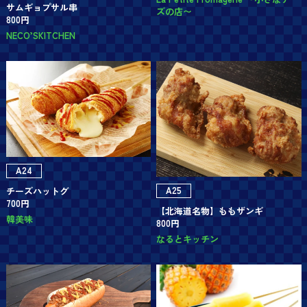
サムギョプサル串
ズの店〜
800円
NECO’SKITCHEN
A24
A25
チーズハットグ
700円
【北海道名物】ももザンギ
韓美味
800円
なるとキッチン