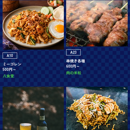
A23
A10
串焼き各種
ミーゴレン
600円～
500円～
肉の米松
八食堂