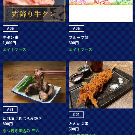
A06
A06
牛タン串
フルーツ飴
1,000円
600円
エイトフーズ
エイトフーズ
A31
C01
たれ漬け豚はらみ焼き
とんかつ串
800円
500円
もつ焼き煮込み 三六