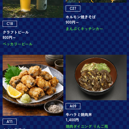
C27
ホルモン焼きそば
900円～
C18
まんぷくキッチンカー
クラフトビール
800円～
ペッカリービール
A09
牛ハラミ焼肉丼
1,400円
A11
焼肉ダイニング りんご苑