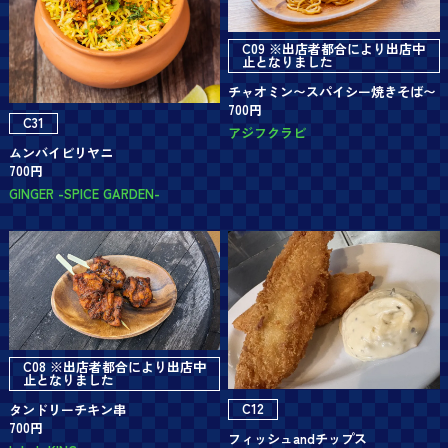
C09 ※出店者都合により出店中
止となりました
チャオミン〜スパイシー焼きそば〜
700円
C31
アジフクラビ
ムンバイビリヤニ
700円
GINGER -SPICE GARDEN-
C08 ※出店者都合により出店中
止となりました
C12
タンドリーチキン串
700円
フィッシュandチップス