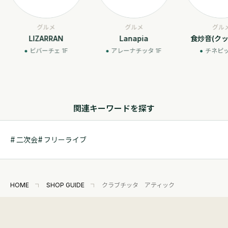
グルメ
グルメ
エンタ
Lanapia
食炒音(クッチャネ)
アレーナチッタ 1F
チネピット 1F
ビ
関連キーワードを探す
二次会
フリーライブ
HOME
SHOP GUIDE
クラブチッタ アティック