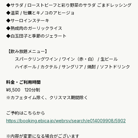
◆サラダ / ローストビーフと彩り野菜のサラダ ごまドレッシング
◆温菜 / 牡蠣とキノコのアヒージョ
◆サーロインステーキ
◆熟成肉のガーリックライス
◆白玉団子と季節のジェラート
【飲み放題メニュー】
スパークリングワイン / ワイン（赤・白） / 生ビール
ハイボール / カクテル / サングリア / 焼酎 / ソフトドリンク
料金・ご利用時間
¥6,500 120分制
※カフェタイム除く、クリスマス期間除く
ご予約はこちらから
https://booking.ebica.jp/webrsv/search/e014009908/5902
※内容が変更になる場合がございます