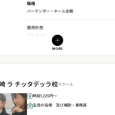
下記応募フォーム、またはお電話でご応募くださ
職種
バーテンダー・ホール全般
お問い合わせ
担当：高橋（タカハシ）
雇用形態
電話番号：
044-210-0265
アルバイト
MORE
勤務時間
21:00～翌3:00
Web応募はこちら
※週1～3日以上働ける方、週末（特に金、土）大
給与・時給
 川崎 ラ チッタデッラ校
電話での応募はこちら
スクール
時給：1,230円～
時給1,225円～
生徒の指導 及び補助・事務員
応募方法
下記応募フォーム、またはお電話でご応募くださ