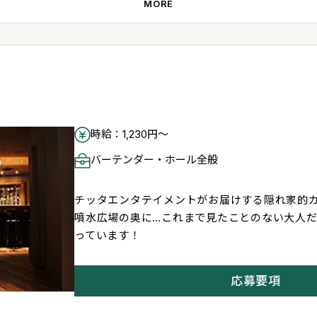
アルバイト・パート
MORE
勤務時間
10:00～23:00の間で応相談
※1日3時間～、週1日～でOK
時給：1,230円～
給与・時給
時給 1,230円～
バーテンダー・ホール全般
チッタエンタテイメントがお届けする隠れ家的
待遇
噴水広場の奥に…これまで見たことのない大人
【福利厚生】
っています！
●待遇 土日手当＋100円 まかない1食100円
●交通費一部支給(月額30,000円まで)
応募要項
応募方法