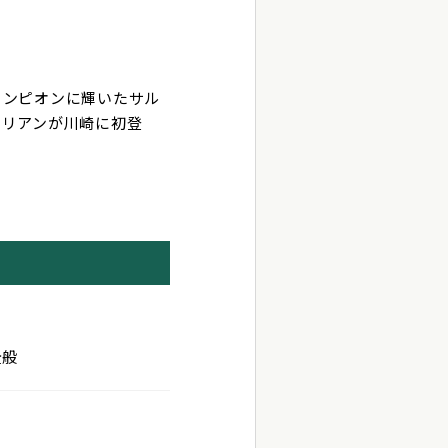
ャンピオンに輝いたサル
タリアンが川崎に初登
！
全般