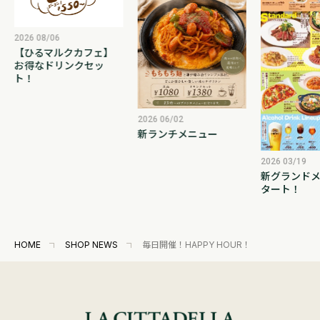
2026 08/06
【ひるマルクカフェ】
お得なドリンクセッ
ト！
2026 06/02
新ランチメニュー
2026 03/19
新グランドメ
タート！
HOME
SHOP NEWS
毎日開催！HAPPY HOUR！