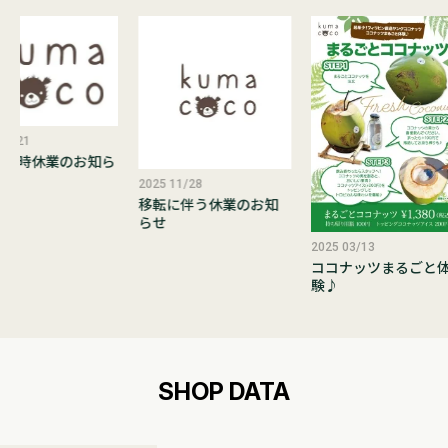
/21
臨時休業のお知ら
2025 11/28
移転に伴う休業のお知
らせ
2025 03/13
ココナッツまるごと体
験♪
SHOP DATA