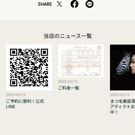
SHARE
当店のニュース一覧
2025 03/13
ご料金一覧
2025 03/13
2025 03/13
ご予約に便利！公式
まつ毛美容
LINE
アディクトお
中！