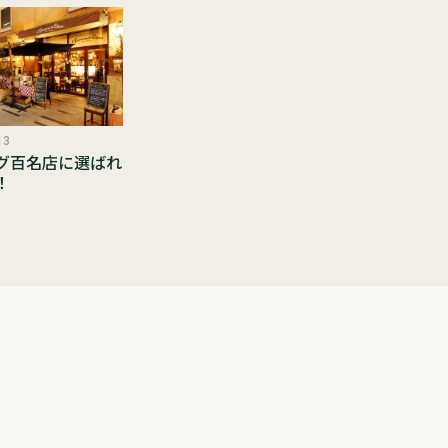
13
グ百名店に選ばれ
！