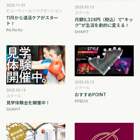
2025.11.01
2025.03.13
ビューティー＆リラクゼーション
スクール
11月から温活ケアがスター
月額9,328円（税込）で"キッ
ト！
ク"が生活を劇的に変える！
Re.Ra.Ku
SHAPIT
2025.03.13
スクール
2025.03.13
おすすめPOINT
スクール
PPBOX
見学体験会を開催中！
SHAPIT