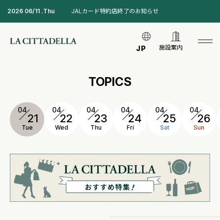
2026 06/11 .Thu
JALカード特約店終了のお知らせ
施設案内
JP
TOPICS
04
04
04
04
04
04
21
22
23
24
25
26
Tue
Wed
Thu
Fri
Sat
Sun