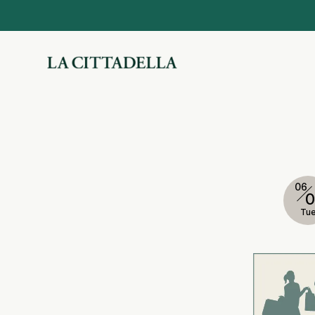
06
0
Tu