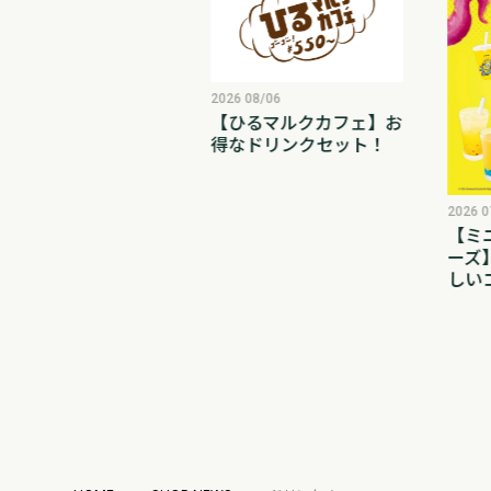
2026 08/06
【ひるマルクカフェ】お
得なドリンクセット！
6 08/06
パスタ】人気のパスタ
ニューをご紹介！
2026 0
【ミ
ーズ
しい