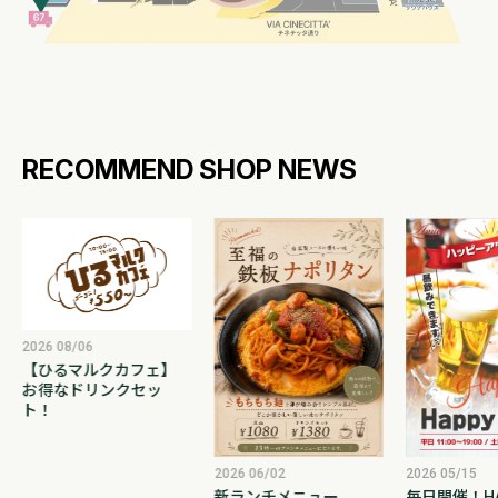
RECOMMEND SHOP NEWS
2026 08/06
【ひるマルクカフェ】
お得なドリンクセッ
ト！
2026 06/02
2026 05/15
新ランチメニュー
毎日開催！HA