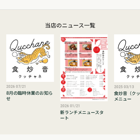
当店のニュース一覧
2026 07/21
2025 03/13
8月の臨時休業のお知ら
食炒音（ク
せ
メニュー
2026 01/21
新ランチメニュースタ
ート