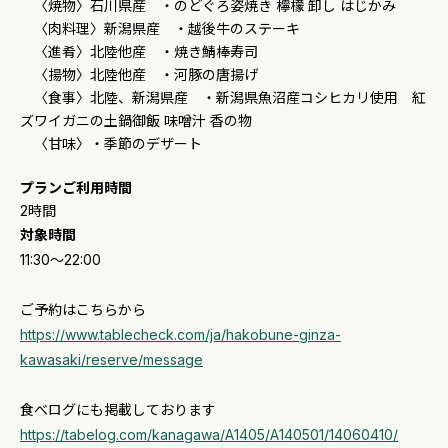
〈焼物〉石川県産 ・のどぐろ姿焼き 檸檬 卸し はじかみ
〈肉料理〉新潟県産 ・越後牛のステーキ
〈進肴〉北陸他産 ・焼き鯖棒寿司
〈揚物〉北陸他産 ・河豚の唐揚げ
〈食事〉北陸、新潟県産 ・新潟県魚沼産コシヒカリ使用 紅
ズワイガニの土鍋御飯 味噌汁 香の物
〈甘味〉・季節のデザート
プランご利用時間
2時間
対象時間
11:30～22:00
ご予約はこちらから
https://www.tablecheck.com/ja/hakobune-ginza-
kawasaki/reserve/message
食べログにも掲載しております
https://tabelog.com/kanagawa/A1405/A140501/14060410/