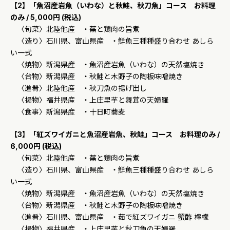
【2】「魚沼産岩魚（いわな）と秋鮭、秋刀魚」コース お料理
のみ / 5,000円 (税込)
〈旬菜〉北陸他産 ・蕪と鶏肉の旨煮
〈造り〉石川県、富山県産 ・鮮魚三種種盛り合わせ あしら
い一式
〈焼物〉新潟県産 ・魚沼産岩魚（いわな）の天然塩焼き
〈台物〉新潟県産 ・秋鮭と木野子の陶板味噌焼き
〈進肴〉北陸他産 ・秋刀魚の揚げ出し
〈揚物〉福井県産 ・上庄里芋と舞茸の天婦羅
〈食事〉新潟県産 ・十日町蕎麦
【3】「紅ズワイガニと魚沼産岩魚、秋鮭」コース お料理のみ /
6,000円 (税込)
〈旬菜〉北陸他産 ・蕪と鶏肉の旨煮
〈造り〉石川県、富山県産 ・鮮魚三種種盛り合わせ あしら
い一式
〈焼物〉新潟県産 ・魚沼産岩魚（いわな）の天然塩焼き
〈台物〉新潟県産 ・秋鮭と木野子の陶板味噌焼き
〈進肴〉石川県、富山県産 ・茹で紅ズワイガニ 蟹酢 檸檬
〈揚物〉福井県産 ・上庄里芋と秋刀魚の天婦羅