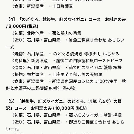
〈食事〉新潟県産 ・十日町蕎麦
【4】「のどぐろ、越後牛、紅ズワイガニ」コース お料理のみ
/ 8,000円 (税込)
〈旬菜〉北陸他産 ・蕪と鶏肉の旨煮
〈造り〉石川県・富山県産 ・鮮魚三種盛り合わせ あしらい
一式
〈焼物〉石川県産 ・ のどぐろ姿焼き 檸檬 卸し はじかみ
〈肉料理〉新潟県産 ・越後牛の自家製和風ローストビーフ
〈進肴〉石川県・富山県産 ・茹で紅ズワイガニ 蟹酢 檸檬
〈揚物〉福井県産 ・上庄里芋と秋刀魚の天婦羅
〈食事〉新潟県産 ・新潟県魚沼産コシヒカリ100%使用 秋
鮭と木野子の土鍋御飯 味噌汁 香の物
【5】「越後牛、紅ズワイガニ、のどぐろ、河豚（ふぐ）の贅
沢」コース お料理のみ / 10,000円 (税込)
〈旬菜〉石川県、富山県産 ・茹で紅ズワイガニ 蟹酢 檸檬
〈造り〉石川県、富山県産 ・御造り三種盛り合わせ あしら
い一式