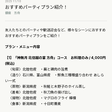
2025 11/10
おすすめパーティプラン紹介！
銀座 方舟
友人たちとのパーティや歓送迎会など、様々なシーンにおすすめ
おすすめパーティプランをご紹介！
プラン・メニュー内容
【1】「神無月 北信越の宴 方舟」コース お料理のみ / 4,000円
(税込)
〈旬菜〉北陸他産 ・蕪と鶏肉の旨煮
〈造り〉石川県、富山県産 ・鮮魚三種種盛り合わせ あしら
い一式
〈蒸物〉新潟県産 ・秋鮭と木野子のホイル蒸し
〈進肴〉北陸他産 ・秋刀魚の揚げ出し
〈揚物〉北陸他産 ・マグロのフライ 檸檬
〈食事〉新潟県産 ・十日町蕎麦