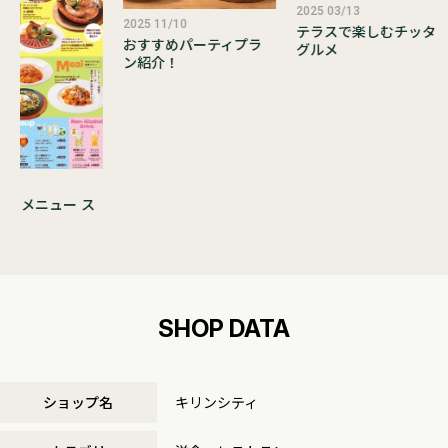
2025 03/13
2025 11/10
テラスで楽しむチッタ
おすすめパーティプラ
グルメ
ン紹介！
/19
ンドメニュー ス
！
SHOP DATA
ショップ名
キリンシティ