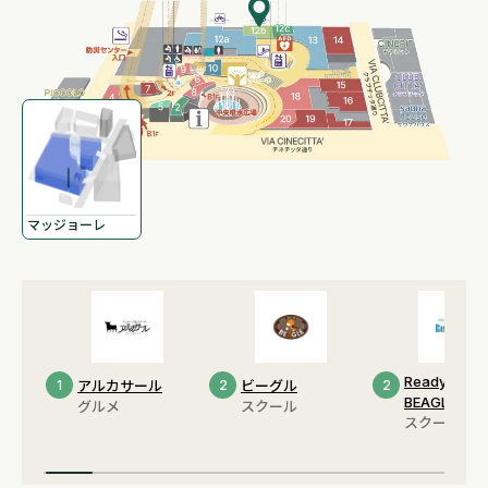
マッジョーレ
Ready Up by
1
アルカサール
2
ビーグル
2
BEAGLE
グルメ
スクール
スクール