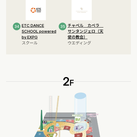
ETC DANCE
チャペル カペラ
34
35
SCHOOL powered
サンタンジェロ（天
by EXPG
使の教会）
スクール
ウエディング
2
F