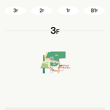
3
2
1
B1
F
F
F
F
3
F