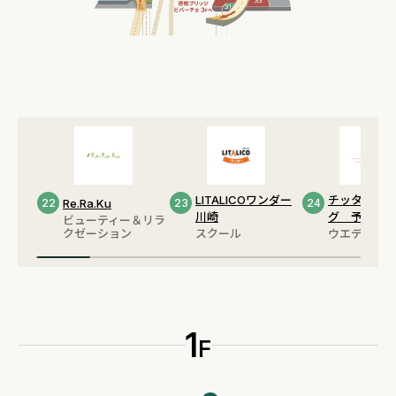
LITALICOワンダー
チッタウエ
22
Re.Ra.Ku
23
24
川崎
グ 予約デ
ビューティー＆リラ
クゼーション
スクール
ウエディング
1
F