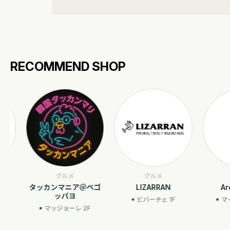
RECOMMEND SHOP
グルメ
グルメ
グル
タッカンマニア＠ペゴ
LIZARRAN
Arcob
ッパヨ
ビバーチェ 1F
マッジョ
マッジョーレ 2F