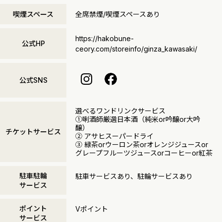
喫煙スペース
全席禁煙/喫煙スペースあり
https://hakobune-
公式HP
ceory.com/storeinfo/ginza_kawasaki/
公式SNS
選べるワンドリンクサービス
①唎酒師厳選日本酒（純米or吟醸or大吟
醸）
チケットサービス
② アサヒスーパードライ
③ 緑茶orウーロン茶orオレンジジュースor
グレープフルーツジュースorコーヒーor紅茶
駐車駐輪
駐車サービスあり、駐輪サービスあり
サービス
ポイント
Vポイント
サービス