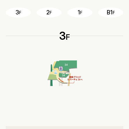
3
2
1
B1
F
F
F
F
3
F