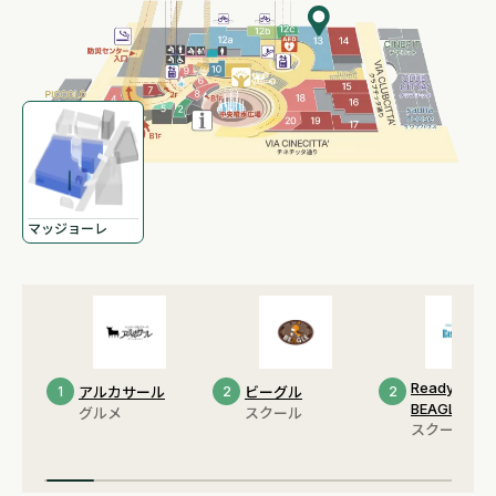
マッジョーレ
Ready Up by
1
アルカサール
2
ビーグル
2
BEAGLE
グルメ
スクール
スクール