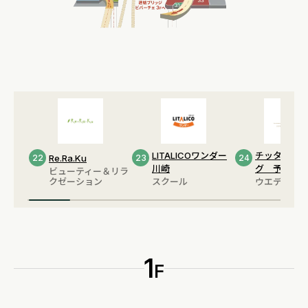
LITALICOワンダー
チッタウエ
22
Re.Ra.Ku
23
24
川崎
グ 予約デ
ビューティー＆リラ
クゼーション
スクール
ウエディング
1
F