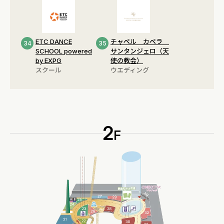
ETC DANCE
チャペル カペラ
34
35
SCHOOL powered
サンタンジェロ（天
by EXPG
使の教会）
スクール
ウエディング
2
F