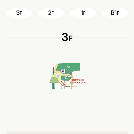
3
2
1
B1
F
F
F
F
3
F