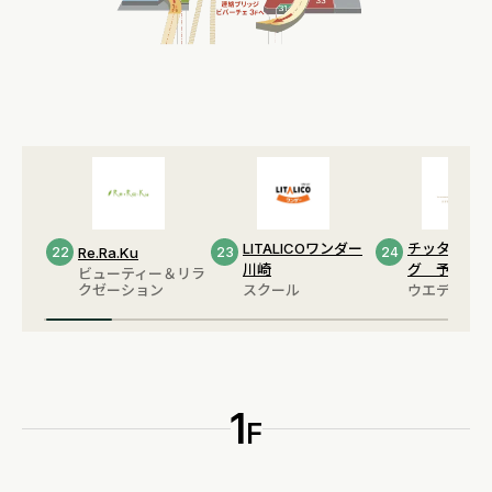
LITALICOワンダー
チッタウエ
22
Re.Ra.Ku
23
24
川崎
グ 予約デ
ビューティー＆リラ
クゼーション
スクール
ウエディング
1
F