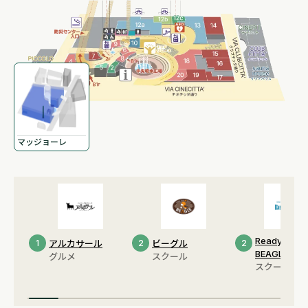
マッジョーレ
Ready Up by
1
アルカサール
2
ビーグル
2
BEAGLE
グルメ
スクール
スクール