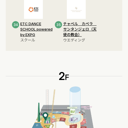
ETC DANCE
チャペル カペラ
34
35
SCHOOL powered
サンタンジェロ（天
by EXPG
使の教会）
スクール
ウエディング
2
F