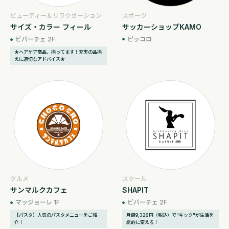
スポーツ
ビューティー＆リラクゼーション
サッカーショップKAMO
サイズ・カラー フィール
ピッコロ
ビバーチェ 2F
★ヘアケア商品、揃ってます！充実の品揃
えに適切なアドバイス★
グルメ
スクール
サンマルクカフェ
SHAPIT
マッジョーレ 1F
ビバーチェ 2F
【パスタ】人気のパスタメニューをご紹
月額9,328円（税込）で"キック"が生活を
介！
劇的に変える！