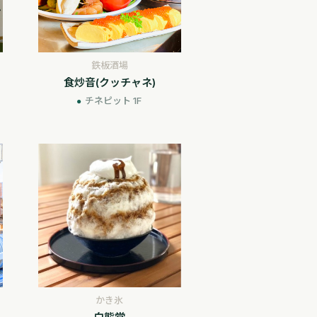
鉄板酒場
食炒音(クッチャネ)
チネピット 1F
かき氷