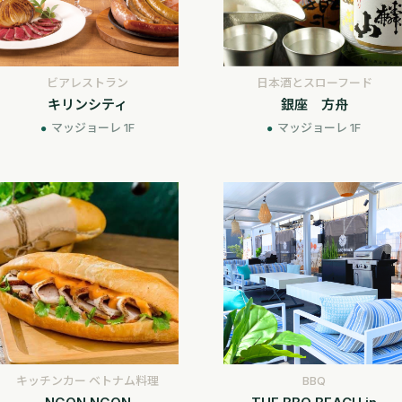
ビアレストラン
日本酒とスローフード
キリンシティ
銀座 方舟
マッジョーレ 1F
マッジョーレ 1F
キッチンカー ベトナム料理
BBQ